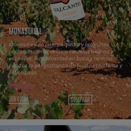
MONASTRELL
Monastrell de cuerpo medio y color rojo
profundo con aromas a ciruelas negras y
especias. Su sedosidad en boca y taninos
pulidos te garantizarán un final persistente y
sofisticado.
MONASTRELL
VER FICHA
COMPRAR