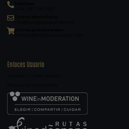
Teléfono
(+34) 967 341 482
Correo electrónico
info@bodegaspiqueras.com
Correo pedidos online
pedidos@bodegaspiqueras.com
Enlaces Usuario
Acceder / Crear cuenta
Recuperar contraseña