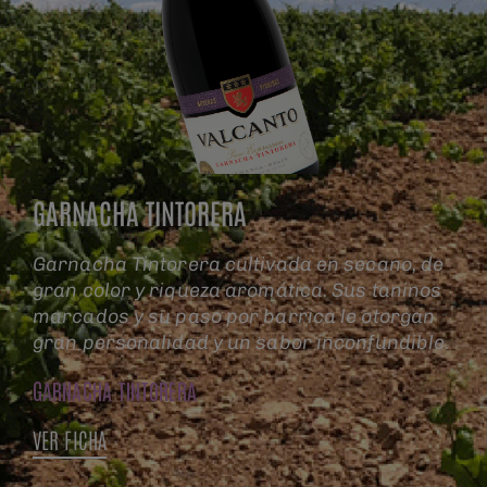
GARNACHA TINTORERA
Garnacha Tintorera cultivada en secano, de
gran color y riqueza aromática. Sus taninos
marcados y su paso por barrica le otorgan
gran personalidad y un sabor inconfundible.
GARNACHA TINTORERA
VER FICHA