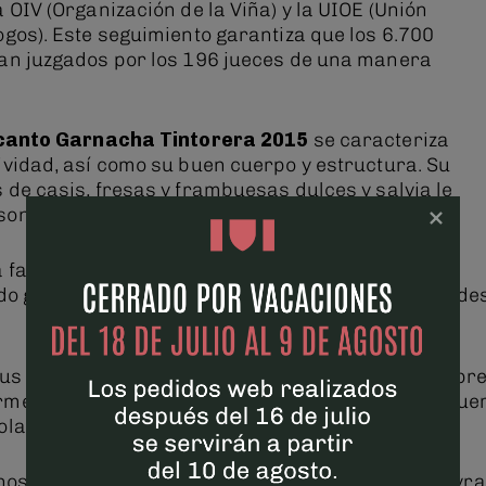
 OIV (Organización de la Viña) y la UIOE (Unión
ogos). Este seguimiento garantiza que los 6.700
an juzgados por los 196 jueces de una manera
canto Garnacha Tintorera 2015
se caracteriza
ividad, así como su buen cuerpo y estructura. Su
 de casis, fresas y frambuesas dulces y salvia le
sonalidad.
a familia Valcanto fue para
Valcanto Monastrell
ido galardonado anteriormente con otras añadas de
rius galardonados en este mismo certamen, estos p
rme reconocimiento, y suponen para Bodegas Piquer
ola internacional.
inos Valcanto, también ha destacado el Valcanto Syra