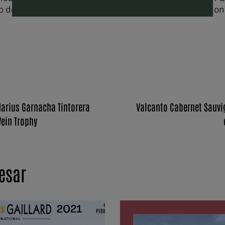
lo de Aprobación por parte del certamen Internacio
Marius Garnacha Tintorera
Valcanto Cabernet Sauvig
Wein Trophy
resar