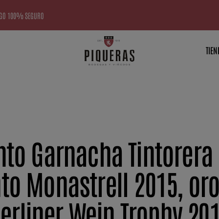
GO 100% SEGURO
TIEN
NOTICIAS
nto Garnacha Tintorera 
to Monastrell 2015, oro
erliner Wein Trophy 20