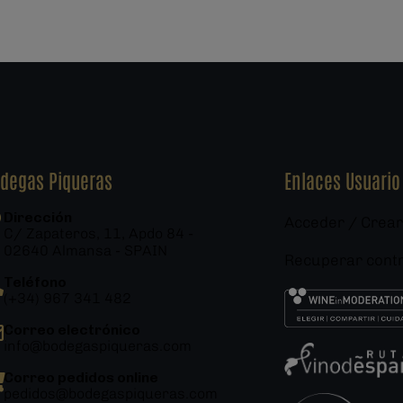
degas Piqueras
Enlaces Usuario
Dirección
Acceder / Crear
C/ Zapateros, 11, Apdo 84 -
02640 Almansa - SPAIN
Recuperar cont
Teléfono
(+34) 967 341 482
Correo electrónico
info@bodegaspiqueras.com
Correo pedidos online
pedidos@bodegaspiqueras.com