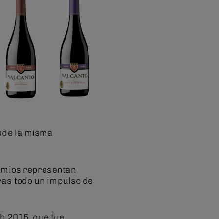
sde la misma
remios representan
as todo un impulso de
h 2015, que fue