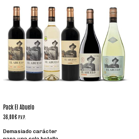
Pack El Abuelo
36,00
€
P.V.P.
Demasiado carácter
para una sola botella