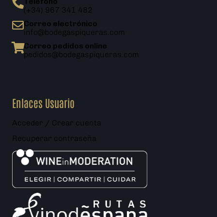
Teléfono
(+34) 967 341 482
Correo electrónico
info@bodegaspiqueras.com
Correo pedidos online
pedidos@bodegaspiqueras.com
Enlaces Usuario
Acceder / Crear cuenta
Recuperar contraseña