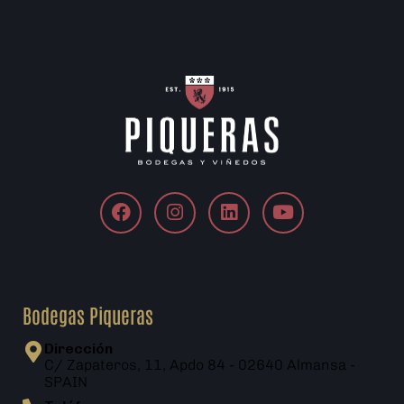
Bodegas Piqueras
Dirección
C/ Zapateros, 11, Apdo 84 - 02640 Almansa -
SPAIN