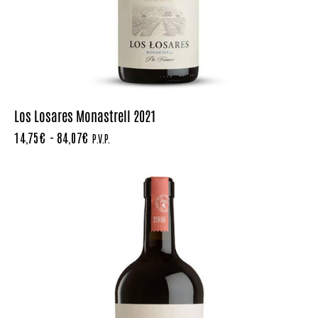
Los Losares Monastrell 2021
14,75
€
-
84,07
€
P.V.P.