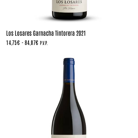
Los Losares Garnacha Tintorera 2021
14,75
€
-
84,07
€
P.V.P.
HASTA
- 5%