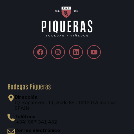
Bodegas Piqueras
Dirección
C/ Zapateros, 11, Apdo 84 - 02640 Almansa -
SPAIN
Teléfono
(+34) 967 341 482
Correo electrónico