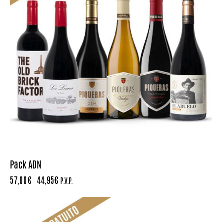
Pack ADN
57,00
€
44,95
€
P.V.P.