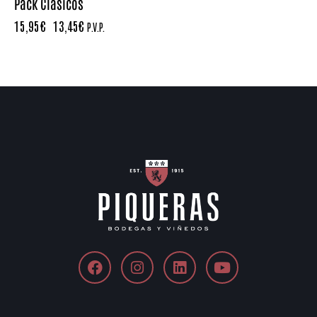
Pack Clásicos
15,95
€
13,45
€
P.V.P.