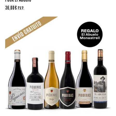
36,00
€
P.V.P.