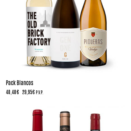
Pack Blancos
40,40
€
29,95
€
P.V.P.