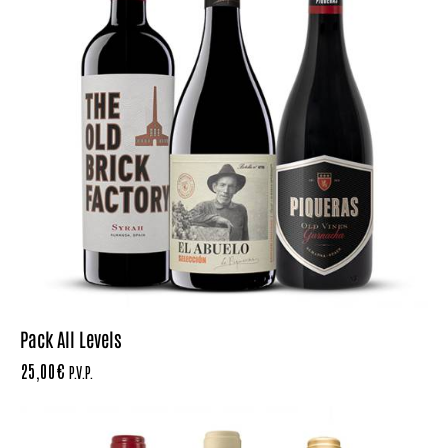
Pack All Levels
25,00
€
P.V.P.