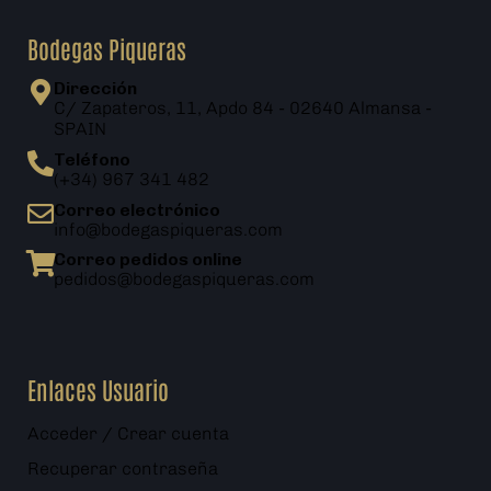
Bodegas Piqueras
Dirección
C/ Zapateros, 11, Apdo 84 - 02640 Almansa -
SPAIN
Teléfono
(+34) 967 341 482
Correo electrónico
info@bodegaspiqueras.com
Correo pedidos online
pedidos@bodegaspiqueras.com
Enlaces Usuario
Acceder / Crear cuenta
Recuperar contraseña