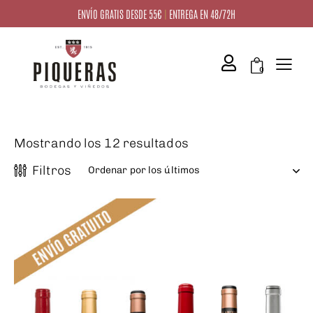
ENVÍO GRATIS DESDE 55€
|
ENTREGA EN 48/72H
squeda
0
Mostrando los 12 resultados
Filtros