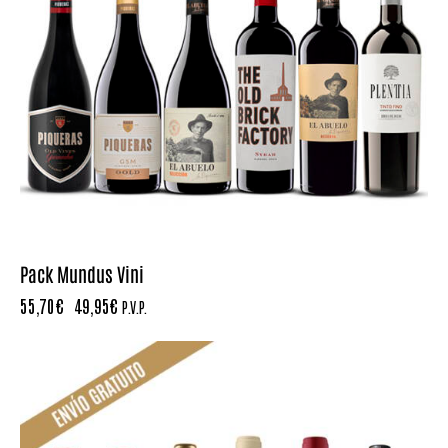
Pack Mundus Vini
55,70
€
49,95
€
P.V.P.