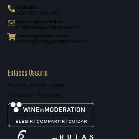
Teléfono
(+34) 967 341 482
Correo electrónico
info@bodegaspiqueras.com
Correo pedidos online
pedidos@bodegaspiqueras.com
Enlaces Usuario
Acceder / Crear cuenta
Recuperar contraseña