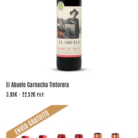
El Abuelo Garnacha Tintorera
3,95
€
-
22,52
€
P.V.P.