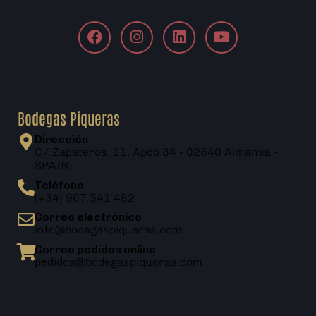
Bodegas Piqueras
Dirección
C/ Zapateros, 11, Apdo 84 - 02640 Almansa -
SPAIN
Teléfono
(+34) 967 341 482
Correo electrónico
info@bodegaspiqueras.com
Correo pedidos online
pedidos@bodegaspiqueras.com