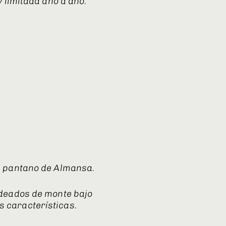
 limitada año a año.
el pantano de Almansa.
rodeados de monte bajo
s características.