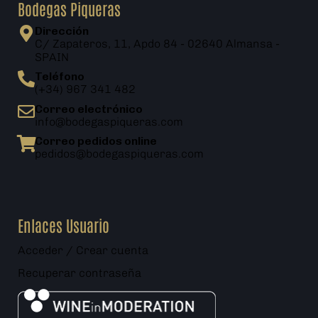
Bodegas Piqueras
Dirección
C/ Zapateros, 11, Apdo 84 - 02640 Almansa -
SPAIN
Teléfono
(+34) 967 341 482
Correo electrónico
info@bodegaspiqueras.com
Correo pedidos online
pedidos@bodegaspiqueras.com
Enlaces Usuario
Acceder / Crear cuenta
Recuperar contraseña